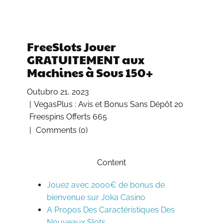
FreeSlots Jouer
GRATUITEMENT aux
Machines à Sous 150+
Outubro 21, 2023
VegasPlus : Avis et Bonus Sans Dépôt 20
Freespins Offerts 665
Comments (0)
Content
Jouez avec 2000€ de bonus de
bienvenue sur Joka Casino
A Propos Des Caractéristiques Des
Nouveaux Slots