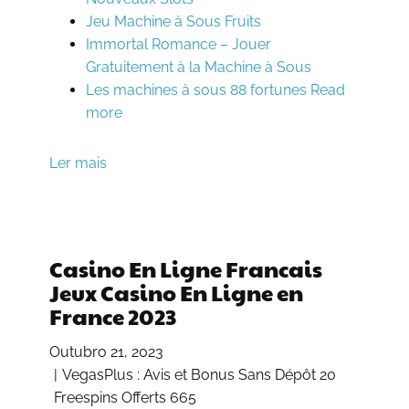
Jeu Machine à Sous Fruits
Immortal Romance – Jouer
Gratuitement à la Machine à Sous
Les machines à sous 88 fortunes
Read
more
Ler mais
Casino En Ligne Francais
Jeux Casino En Ligne en
France 2023
Outubro 21, 2023
VegasPlus : Avis et Bonus Sans Dépôt 20
Freespins Offerts 665