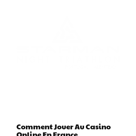
Comment Jouer Au Casino
Online En France