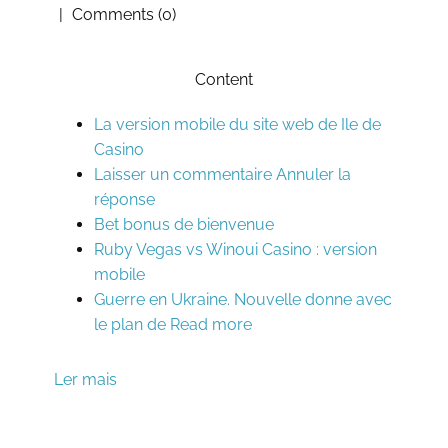
Comments (0)
Content
La version mobile du site web de Ile de
Casino
Laisser un commentaire Annuler la
réponse
Bet bonus de bienvenue
Ruby Vegas vs Winoui Casino : version
mobile
Guerre en Ukraine. Nouvelle donne avec
le plan de
Read more
Ler mais