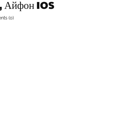
, Айфон IOS
ts (0)