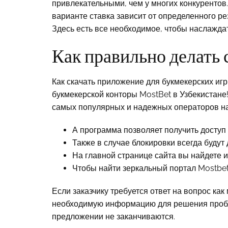
привлекательными, чем у многих конкурентов
варианте ставка зависит от определенного ре
Здесь есть все необходимое, чтобы наслажда
Как правильно делать 
Как скачать приложение для букмекерских игр
букмекерской конторы MostBet в Узбекистане!
самых популярных и надежных операторов на
А программа позволяет получить доступ 
Также в случае блокировки всегда будут
На главной странице сайта вы найдете 
Чтобы найти зеркальный портал Mostbet
Если заказчику требуется ответ на вопрос ка
необходимую информацию для решения пробле
предложении не заканчиваются.