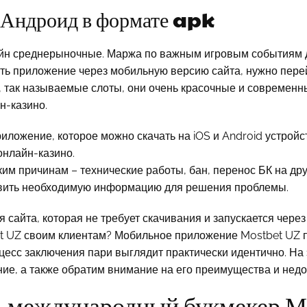
а Андроид в формате apk
йн среднерыночные. Маржа по важным игровым событиям д
зить приложение через мобильную версию сайта, нужно пер
 так называемые слоты, они очень красочные и современны
н-казино.
риложение, которое можно скачать на iOS и Android устройс
онлайн-казино.
им причинам – технические работы, бан, перенос БК на дру
авить необходимую информацию для решения проблемы.
сайта, которая не требует скачивания и запускается чере
 UZ своим клиентам? Мобильное приложение Mostbet UZ п
оцесс заключения пари выглядит практически идентично. На
ние, а также обратим внимание на его преимущества и недо
ь международный букмекер М