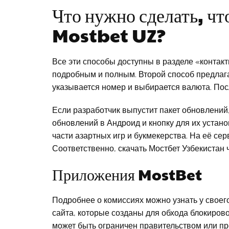
Что нужно сделать, чт
Mostbet UZ?
Все эти способы доступны в разделе «контакт
подробным и полным. Второй способ предлага
указывается номер и выбирается валюта. Посл
Если разработчик выпустит пакет обновлени
обновлений в Андроид и кнопку для их устано
части азартных игр и букмекерства. На её 
Соответственно, скачать Мостбет Узбекистан 
Приложения MostBet
Подробнее о комиссиях можно узнать у своег
сайта, которые созданы для обхода блокировок
может быть ограничен правительством или пр