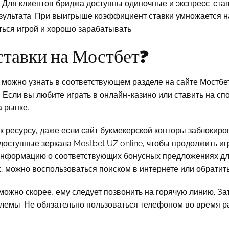
. Для клиентов бриджа доступны одиночные и экспресс-ста
зультата. При выигрыше коэффициент ставки умножается на 
ться игрой и хорошо зарабатывать.
ставки на Мостбет?
 можно узнать в соответствующем разделе на сайте Мостбе
 Если вы любите играть в онлайн-казино или ставить на сп
 рынке.
к ресурсу, даже если сайт букмекерской конторы заблокиро
 доступные зеркала Mostbet UZ online, чтобы продолжить иг
информацию о соответствующих бонусных предложениях для
, можно воспользоваться поиском в интернете или обратить
к можно скорее, ему следует позвонить на горячую линию. 
мы. Не обязательно пользоваться телефоном во время раз