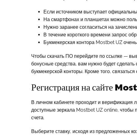
Если источником выступает официальный
На смартфонах и планшетах можно поль
Нужно заранее согласиться на зачислен
В течение короткого времени запрос обр
Букмекерская контора Mostbet UZ очень 
Чтобы скачать ПО перейдите по ссылке — выв
бонусные средства, вам нужно будет сделать
букмекерской конторы. Кроме того, связатьс
Регистрация на сайте Mos
В личном кабинете проходит и верификация ли
доступные зеркала Mostbet UZ online, чтобы 
счета.
Выберите ставку, исходя из предложенных к