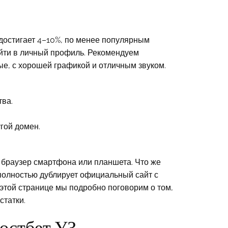
остигает 4–10%, по менее популярным
ейти в личный профиль. Рекомендуем
е, с хорошей графикой и отличным звуком.
тва.
гой домен.
з браузер смартфона или планшета. Что же
олностью дублирует официальный сайт с
 этой странице мы подробно поговорим о том,
статки.
остбет УЗ