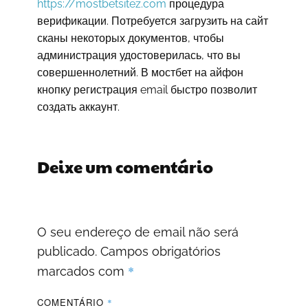
https://mostbetsitez.com
процедура
верификации. Потребуется загрузить на сайт
сканы некоторых документов, чтобы
администрация удостоверилась, что вы
совершеннолетний. В мостбет на айфон
кнопку регистрация email быстро позволит
создать аккаунт.
Deixe um comentário
O seu endereço de email não será
publicado.
Campos obrigatórios
*
marcados com
COMENTÁRIO
*