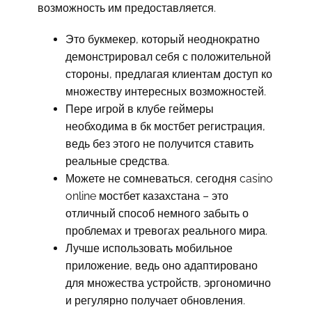
возможность им предоставляется.
Это букмекер, который неоднократно
демонстрировал себя с положительной
стороны, предлагая клиентам доступ ко
множеству интересных возможностей.
Пере игрой в клубе геймеры
необходима в бк мостбет регистрация,
ведь без этого не получится ставить
реальные средства.
Можете не сомневаться, сегодня casino
online мостбет казахстана – это
отличный способ немного забыть о
проблемах и тревогах реального мира.
Лучше использовать мобильное
приложение, ведь оно адаптировано
для множества устройств, эргономично
и регулярно получает обновления.