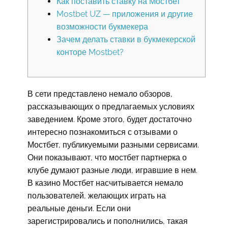
Как поставить ставку на Мостбет
Mostbet UZ — приложения и другие
возможности букмекера
Зачем делать ставки в букмекерской
конторе Mostbet?
В сети представлено немало обзоров,
рассказывающих о предлагаемых условиях
заведением. Кроме этого, будет достаточно
интересно познакомиться с отзывами о
Мостбет, публикуемыми разными сервисами.
Они показывают, что мостбет партнерка о
клубе думают разные люди, игравшие в нем.
В казино Мостбет насчитывается немало
пользователей, желающих играть на
реальные деньги. Если они
зарегистрировались и пополнились, такая