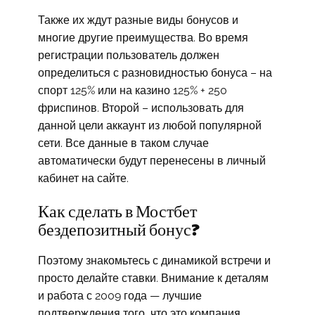
Также их ждут разные виды бонусов и
многие другие преимущества. Во время
регистрации пользователь должен
определиться с разновидностью бонуса – на
спорт 125% или на казино 125% + 250
фриспинов. Второй – использовать для
данной цели аккаунт из любой популярной
сети. Все данные в таком случае
автоматически будут перенесены в личный
кабинет на сайте.
Как сделать в Мостбет
бездепозитный бонус?
Поэтому знакомьтесь с динамикой встречи и
просто делайте ставки. Внимание к деталям
и работа с 2009 года — лучшие
подтверждения того, что это компания,