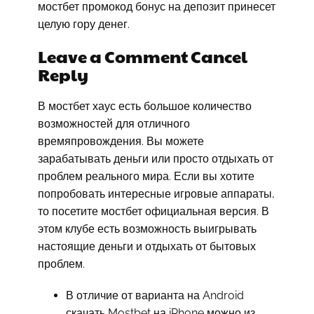
мостбет промокод бонус на депозит принесет
целую гору денег.
Leave a Comment Cancel
Reply
В мостбет хаус есть большое количество
возможностей для отличного
времяпровождения. Вы можете
зарабатывать деньги или просто отдыхать от
проблем реального мира. Если вы хотите
попробовать интересные игровые аппараты,
то посетите мостбет официальная версия. В
этом клубе есть возможность выигрывать
настоящие деньги и отдыхать от бытовых
проблем.
В отличие от варианта на Android
скачать Mostbet на iPhone можно из