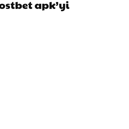
ostbet apk’yi