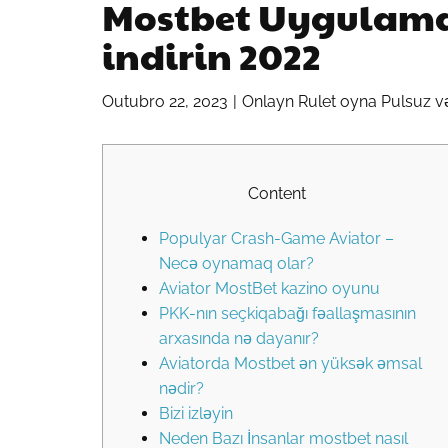
Mostbet Uygulaması
indirin 2022
Outubro 22, 2023
Onlayn Rulet oyna Pulsuz və 
Content
Populyar Crash-Game Aviator –
Necə oynamaq olar?
Aviator MostBet kazino oyunu
PKK-nın seçkiqabağı fəallaşmasının
arxasında nə dayanır?
Aviatorda Mostbet ən yüksək əmsal
nədir?
Bizi izləyin
Neden Bazı İnsanlar mostbet nasıl