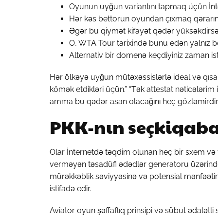
Oyunun uyğun variantını tapmaq üçün İnter
Hər kəs bettorun oyundan çıxmaq qərarın
Əgər bu qiymət kifayət qədər yüksəkdirsə
O, WTA Tour tarixində bunu edən yalnız be
Alternativ bir domenə keçdiyiniz zaman ist
Hər ölkəyə uyğun mütəxəssislərlə ideal və qı
kömək etdikləri üçün.” “Tək attestat nəticələrim
amma bu qədər asan olacağını heç gözləmirdi
PKK-nın seçkiqaba
Olar İnternetdə təqdim olunan heç bir sxem və 
verməyən təsadüfi ədədlər generatoru üzərində 
mürəkkəblik səviyyəsinə və potensial mənfəətin
istifadə edir.
Aviator oyun şəffaflıq prinsipi və sübut ədalət