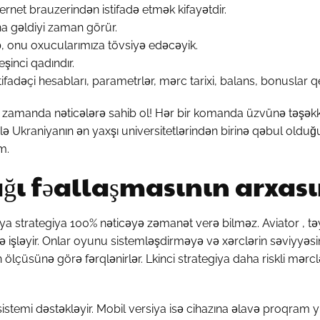
net brauzerindən istifadə etmək kifayətdir.
a gəldiyi zaman görür.
, onu oxucularımıza tövsiyə edəcəyik.
şinci qadındır.
ifadəçi hesabları, parametrlər, mərc tarixi, balans, bonuslar 
sa zamanda nəticələrə sahib ol! Hər bir komanda üzvünə təş
 ilə Ukraniyanın ən yaxşı universitetlərindən birinə qəbul old
m.
ğı fəallaşmasının arxas
ya strategiya 100% nəticəyə zəmanət verə bilməz. Aviator , 
işləyir. Onlar oyunu sistemləşdirməyə və xərclərin səviyyəs
 ölçüsünə görə fərqlənirlər. Lkinci strategiya daha riskli m
li sistemi dəstəkləyir. Mobil versiya isə cihazına əlavə proqr