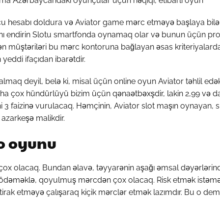
aşma Azərbaycandakı oyunçular üçün həqiqi, etibarlı oyun
u hesabı doldura və Aviator game mərc etməyə başlaya bilər
nı endirin Slotu smartfonda oynamaq olar və bunun üçün pro
n müştəriləri bu mərc kontoruna bağlayan əsas kriteriyalardan
ddi ifaçıdan ibarətdir.
ıq almaq deyil, belə ki, misal üçün online oyun Aviator təhlil 
aha çox hündürlüyü bizim üçün qənaətbəxşdir, lakin 2,99 və 
 faizinə vurulacaq. Həmçinin, Aviator slot maşın oynayan, siz il
x azarkeşə malikdir.
o oyunu
x olacaq. Bundan əlavə, təyyarənin aşağı əmsal dəyərlərində 
 ödəməklə, qoyulmuş mərcdən çox olacaq. Risk etmək istəmə
tirak etməyə çalışaraq kiçik mərclər etmək lazımdır. Bu o dem