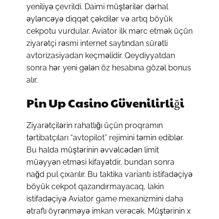
yeniliyə çevrildi. Daimi müştərilər dərhal
əyləncəyə diqqət çəkdilər və artıq böyük
cekpotu vurdular. Aviator ilk mərc etmək üçün
ziyarətçi rəsmi internet saytından sürətli
avtorizasiyadan keçməlidir. Qeydiyyatdan
sonra hər yeni gələn öz hesabına gözəl bonus
alır.
Pin Up Casino Güvenilirliği
Ziyarətçilərin rahatlığı üçün proqramın
tərtibatçıları “avtopilot” rejimini təmin ediblər.
Bu halda müştərinin əvvəlcədən limit
müəyyən etməsi kifayətdir, bundan sonra
nağd pul çıxarılır. Bu taktika variantı istifadəçiyə
böyük cekpot qazandırmayacaq, lakin
istifadəçiyə Aviator game mexanizmini daha
ətraflı öyrənməyə imkan verəcək. Müştərinin x