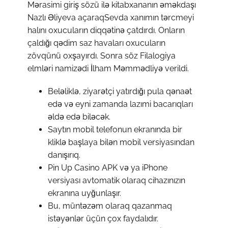
Mərasimi giriş sözü ilə kitabxananın əməkdaşı
Nazlı Əliyeva açaraqSevda xanımın tərcmeyi
halını oxucuların diqqətinə çatdırdı. Onların
çaldığı qədim saz havaları oxucuların
zövqünü oxşayırdı. Sonra söz Filalogiya
elmləri namizədi İlham Məmmədliyə verildi.
Beləliklə, ziyarətçi yatırdığı pula qənaət
edə və eyni zamanda lazımi bacarıqları
əldə edə biləcək.
Saytın mobil telefonun ekranında bir
kliklə başlaya bilən mobil versiyasından
danışırıq.
Pin Up Casino APK və ya iPhone
versiyası avtomatik olaraq cihazınızın
ekranına uyğunlaşır.
Bu, müntəzəm olaraq qazanmaq
istəyənlər üçün çox faydalıdır.