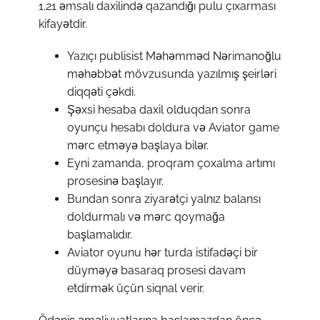
1.21 əmsalı daxilində qazandığı pulu çıxarması
kifayətdir.
Yazıçı publisist Məhəmməd Nərimanoğlu
məhəbbət mövzusunda yazılmış şeirləri
diqqəti çəkdi.
Şəxsi hesaba daxil olduqdan sonra
oyunçu hesabı doldura və Aviator game
mərc etməyə başlaya bilər.
Eyni zamanda, proqram çoxalma artımı
prosesinə başlayır.
Bundan sonra ziyarətçi yalnız balansı
doldurmalı və mərc qoymağa
başlamalıdır.
Aviator oyunu hər turda istifadəçi bir
düyməyə basaraq prosesi davam
etdirmək üçün siqnal verir.