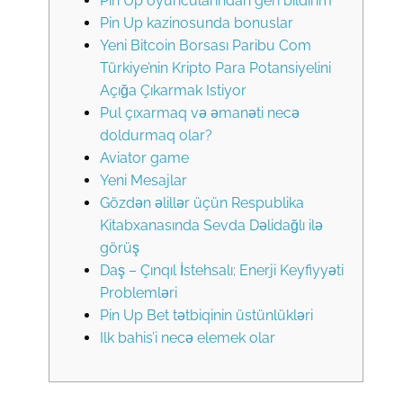
Pin Up oyuncularından geri bildirim
Pin Up kazinosunda bonuslar
Yeni Bitcoin Borsası Paribu Com
Türkiye’nin Kripto Para Potansiyelini
Açığa Çıkarmak Istiyor
Pul çıxarmaq və əmanəti necə
doldurmaq olar?
Aviator game
Yeni Mesajlar
Gözdən əlillər üçün Respublika
Kitabxanasında Sevda Dəlidağlı ilə
görüş
Daş – Çınqıl İstehsalı; Enerji Keyfiyyəti
Problemləri
Pin Up Bet tətbiqinin üstünlükləri
Ilk bahis’i necə elemek olar