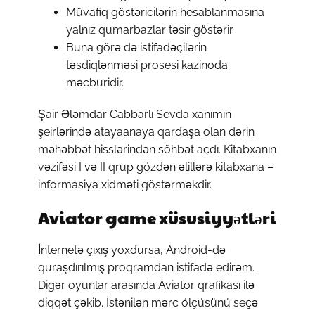
Müvafiq göstəricilərin hesablanmasına
yalnız qumarbazlar təsir göstərir.
Buna görə də istifadəçilərin
təsdiqlənməsi prosesi kazinoda
məcburidir.
Şair Ələmdar Cabbarlı Sevda xanımın
şeirlərində atayaanaya qardaşa olan dərin
məhəbbət hisslərindən söhbət açdı. Kitabxanın
vəzifəsi I və II qrup gözdən əlillərə kitabxana –
informasiya xidməti göstərməkdir.
Aviator game xüsusiyyətləri
İnternetə çıxış yoxdursa, Android-də
quraşdırılmış proqramdan istifadə edirəm.
Digər oyunlar arasında Aviator qrafikası ilə
diqqət çəkib. İstənilən mərc ölçüsünü seçə