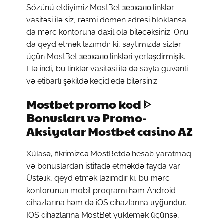
Sözünü etdiyimiz MostBet зеркало linkləri
vasitəsi ilə siz, rəsmi domen adresi bloklansa
da mərc kontoruna daxil ola biləcəksiniz. Onu
da qeyd etmək lazımdır ki, saytımızda sizlər
üçün MostBet зеркало linkləri yerləşdirmişik.
Elə indi, bu linklər vasitəsi ilə də sayta güvənli
və etibarlı şəkildə keçid edə bilərsiniz.
Mostbet promo kod ᐈ
Bonusları və Promo-
Aksiyalar Mostbet casino AZ
Xülasə, fikrimizcə MostBetdə hesab yaratmaq
və bonuslardan istifadə etməkdə fayda var.
Üstəlik, qeyd etmək lazımdır ki, bu mərc
kontorunun mobil proqramı həm Android
cihazlarına həm də iOS cihazlarına uyğundur.
IOS cihazlarına MostBet yuklemək üçünsə,