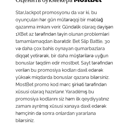
StarJackpot promosyonu da var ki, bu
oyunçuları hər gün mütərəqqi bir məbləğ
qazanma imkanı verir. Gündəlik olaraq dəyişən
1XBet az tərəfindən təyin olunan problemləri
tamamlamaqdan ibarətdir. Bet Slip Battle, 30
və daha çox bahis oynayan qumarbazlara
diqqət yetirərək, bir daha müştərilərə uyğun
bonuslar təqdim edir mostbet. Sayt tərəfindən
verilən bu promosiya kodları daxil edərək
yüksək miqdarda bonuslar qazana bilərsiniz.
MostBet promo kod mərc şirkəti tərəfindən
xüsusi olaraq hazırlanır. Yaradılmış bu
promosiya kodlarını siz həm ilk qeydiyyatınız
zamanı ayrılmış xüsusi xanaya daxil edərək
həmçinin də sonra onlardan yararlana
bilərsiniz.