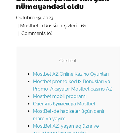
nümayəndəsi oldu
Outubro 19, 2023
Mostbet in Russia arşivleri - 61
Comments (0)
Content
Mostbet AZ Online Kazino Oyunları
Mostbet promo kod ᐈ Bonusları və
Promo-Aksiyalar Mostbet casino AZ
Mostbet mobil proqramı
Оценить букмекера Mostbet
MostBet-də hadisələr üçün canlı
mərc və yayım
MostBet AZ: yaşamaq üzrə və