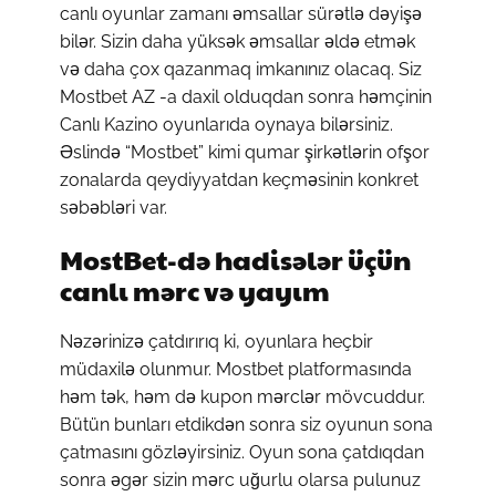
canlı oyunlar zamanı əmsallar sürətlə dəyişə
bilər. Sizin daha yüksək əmsallar əldə etmək
və daha çox qazanmaq imkanınız olacaq. Siz
Mostbet AZ -a daxil olduqdan sonra həmçinin
Canlı Kazino oyunlarıda oynaya bilərsiniz.
Əslində “Mostbet” kimi qumar şirkətlərin ofşor
zonalarda qeydiyyatdan keçməsinin konkret
səbəbləri var.
MostBet-də hadisələr üçün
canlı mərc və yayım
Nəzərinizə çatdırırıq ki, oyunlara heçbir
müdaxilə olunmur. Mostbet platformasında
həm tək, həm də kupon mərclər mövcuddur.
Bütün bunları etdikdən sonra siz oyunun sona
çatmasını gözləyirsiniz. Oyun sona çatdıqdan
sonra əgər sizin mərc uğurlu olarsa pulunuz