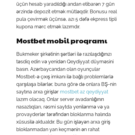
üçün hesab yaradıldığı andan etibarən 7 gün
ərzində depozit etmək mütləqdir. Bonusu real
pula çevirmək üçünsə, azı 5 dəfə ekpress tipli
kupona mərc etmək lazımdır.
Mostbet mobil proqramı
Bukmeker şirkətinin şərtləri ilə razılaşdığınızı
təsdiq edin və yenidən Qeydiyyat düyməsini
basın. Azərbaycandan olan oyunçular
Mostbet-ə çıxış imkanı ilə bağlı problemlərlə
qarşılaşa bilərlər, buna görə də onlara BŞ-nin
saytına arxa girişlər
mostbet az qeydiyyat
lazım olacaq. Onlar server avadanlığının
nasazlıqları, rəsmi saytda yenilənmə və ya
provayderlər tərəfindən bloklanma halında
xüsusilə aktualdır. Bu gün işləyən arxa giriş
bloklanmadan yan keçmənin ən rahat