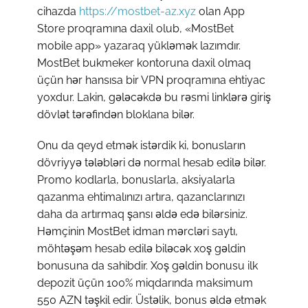
cihazda
https://mostbet-az.xyz
olan App
Store proqramına daxil olub, «MostBet
mobile app» yazaraq yükləmək lazımdır.
MostBet bukmeker kontoruna daxil olmaq
üçün hər hansısa bir VPN proqramına ehtiyac
yoxdur. Lakin, gələcəkdə bu rəsmi linklərə giriş
dövlət tərəfindən bloklana bilər.
Onu da qeyd etmək istərdik ki, bonusların
dövriyyə tələbləri də normal hesab edilə bilər.
Promo kodlarla, bonuslarla, aksiyalarla
qazanma ehtimalınızı artıra, qazanclarınızı
daha da artırmaq şansı əldə edə bilərsiniz.
Həmçinin MostBet idman mərcləri saytı,
möhtəşəm hesab edilə biləcək xoş gəldin
bonusuna da sahibdir. Xoş gəldin bonusu ilk
depozit üçün 100% miqdarında maksimum
550 AZN təşkil edir. Üstəlik, bonus əldə etmək