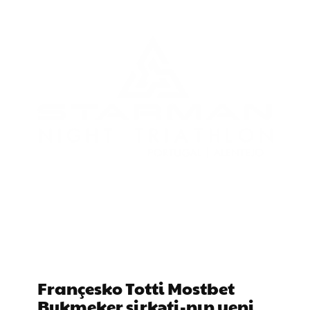
Françesko Totti Mostbet
Bukmeker şirkəti-nın yeni