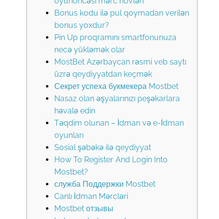
oyunöncəsi mərc növləri
Bonus kodu ilə pul qoymadan verilən
bonus yoxdur?
Pin Up proqramını smartfonunuza
necə yükləmək olar
MostBet Azərbaycan rəsmi veb saytı
üzrə qeydiyyatdan keçmək
Секрет успеха букмекера Mostbet
Nasaz olan əşyalarınızı peşəkarlara
həvalə edin
Təqdim olunan – İdman və e-İdman
oyunları
Sosial şəbəkə ilə qeydiyyat
How To Register And Login Into
Mostbet?
служба Поддержки Mostbet
Canlı İdman Mərcləri
Mostbet отзывы