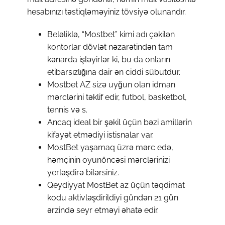
hesabınızı təstiqləməyiniz tövsiyə olunandır.
Beləliklə, “Mostbet” kimi adı çəkilən
kontorlar dövlət nəzarətindən tam
kənarda işləyirlər ki, bu da onların
etibarsızlığına dair ən ciddi sübutdur.
Mostbet AZ sizə uyğun olan idman
mərclərini təklif edir, futbol, ​​basketbol, ​​
tennis və s.
Ancaq ideal bir şəkil üçün bəzi amillərin
kifayət etmədiyi istisnalar var.
MostBet yaşamaq üzrə mərc edə,
həmçinin oyunöncəsi mərclərinizi
yerləşdirə bilərsiniz.
Qeydiyyat MostBet az üçün təqdimat
kodu aktivləşdirildiyi gündən 21 gün
ərzində seyr etməyi əhatə edir.