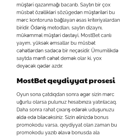
müştəri qazanmağı bacarıb. Saytın bir çox
müsbət özəllikləri sözügedən müştəriləri bu
mərc kontoruna bağlayan əsas kriteriyalardan
biridir. Ödəniş metodları, saytın dizaynı,
mükəmməl müştəri dəstəyi, MostBet canlı
yayım, yüksək əmsallar bu müsbət
cəhətlərdən sadəcə bir neçəsidir. Ümumilikdə
saytda mənfi cəhət demək olar ki, yox
deyəcək qədər azdır.
MostBet qeydiyyat prosesi
Oyun sona çatdıqdan sonra əgər sizin mərc
uğurlu olarsa pulunuz hesabınıza yatırılacaq.
Daha sonra rahat çıxarış edərək uduşunuzu
əldə edə biləcəksiniz. Sizin əlinizdə bonus
promokodu varsa, qeydiyyat olan zaman bu
promokodu yazıb əlavə bonusda ala