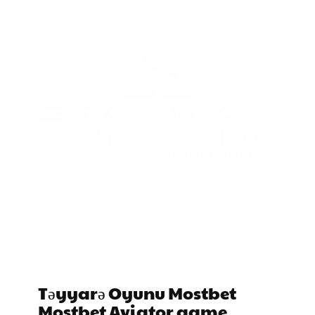
Təyyarə Oyunu Mostbet
Mostbet Aviator game