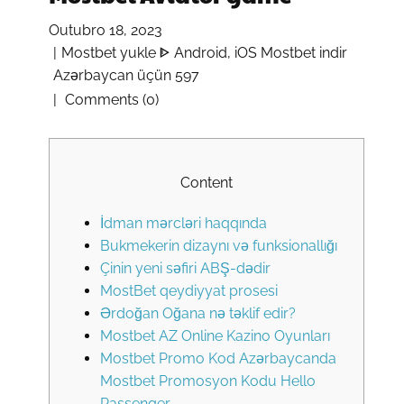
Outubro 18, 2023
Mostbet yukle ᐈ Android, iOS Mostbet indir
Azərbaycan üçün 597
Comments (0)
Content
İdman mərcləri haqqında
Bukmekerin dizaynı və funksionallığı
Çinin yeni səfiri ABŞ-dədir
MostBet qeydiyyat prosesi
Ərdoğan Oğana nə təklif edir?
Mostbet AZ Online Kazino Oyunları
Mostbet Promo Kod Azərbaycanda
Mostbet Promosyon Kodu Hello
Passenger