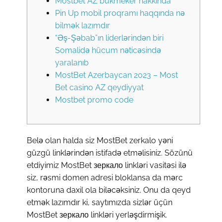
Mostbet AZ bukmeker hakkında
Pin Up mobil proqramı haqqında nə
bilmək lazımdır
“Əş-Şəbab”ın liderlərindən biri
Somalidə hücum nəticəsində
yaralanıb
MostBet Azerbaycan 2023 – Most
Bet casino AZ qeydiyyat
Mostbet promo code
Belə olan halda siz MostBet zerkalo yəni
güzgü linklərindən istifadə etməlisiniz. Sözünü
etdiyimiz MostBet зеркало linkləri vasitəsi ilə
siz, rəsmi domen adresi bloklansa da mərc
kontoruna daxil ola biləcəksiniz. Onu da qeyd
etmək lazımdır ki, saytımızda sizlər üçün
MostBet зеркало linkləri yerləşdirmişik.