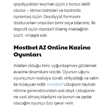
qeydiyyatdan keçmək üçün 2 bonus təklif
olunur – idman bahisləri və kazinoda
oynamaq üçün. Qeydiyyat formasını
doldurarkən onlardan birini seçə bilərsiniz. İlk
depozit üçün standart ödəniş məbləğinin
100% -ni təşkil edir.
Mostbet AZ Online Kazino
Oyunları
Adətən olduğu kimi, uyğunlaşmanı gözləmək
əvəzinə dinamikanı seçdik. Oyunun uğuru
oyunçunun reaksiya sürəti, ehtiyatlılığı və səbri
ilə müəyyən edilir.
mostbet
Uduşların təyinatı
nömrə generatorundan asılı deyil. Uduşlarını
nə vaxt almaq istədiyini və bunun nə qədər
olacağını oyunçu özü qərar verir.