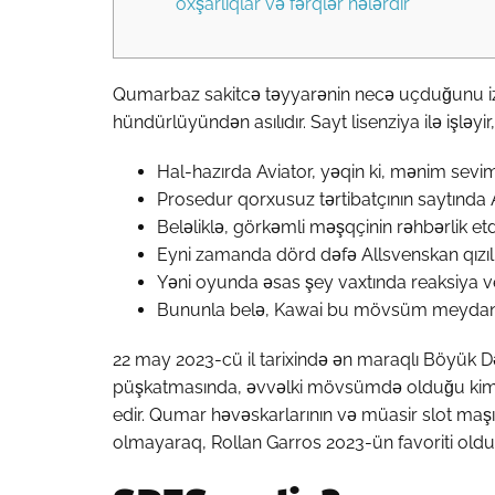
oxşarlıqlar və fərqlər nələrdir
Qumarbaz sakitcə təyyarənin necə uçduğunu iz
hündürlüyündən asılıdır. Sayt lisenziya ilə işləyi
Hal-hazırda Aviator, yəqin ki, mənim sev
Prosedur qorxusuz tərtibatçının saytın
Beləliklə, görkəmli məşqçinin rəhbərlik etd
Eyni zamanda dörd dəfə Allsvenskan qızıl
Yəni oyunda əsas şey vaxtında reaksiya
Bununla belə, Kawai bu mövsüm meydança
22 may 2023-cü il tarixində ən maraqlı Böyük Də
püşkatmasında, əvvəlki mövsümdə olduğu kimi, tu
edir. Qumar həvəskarlarının və müasir slot maşınl
olmayaraq, Rollan Garros 2023-ün favoriti oldu