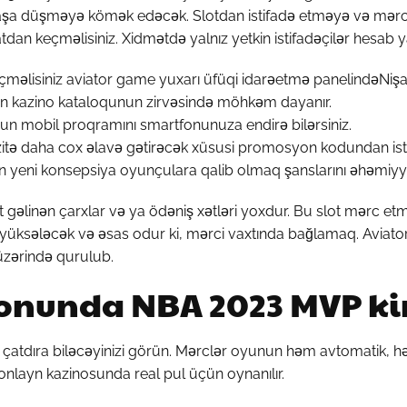
 tez başa düşməyə kömək edəcək. Slotdan istifadə etməyə və 
n keçməlisiniz. Xidmətdə yalnız yetkin istifadəçilər hesab ya
çməlisiniz aviator game yuxarı üfüqi idarəetmə panelindəNişan
yn kazino kataloqunun zirvəsində möhkəm dayanır.
n mobil proqramını smartfonunuza endirə bilərsiniz.
itə daha cox əlavə gətirəcək xüsusi promosyon kodundan istif
ən yeni konsepsiya oyunçulara qalib olmaq şanslarını əhəmiyyə
t gəlinən çarxlar və ya ödəniş xətləri yoxdur. Bu slot mərc 
 yüksələcək və əsas odur ki, mərci vaxtında bağlamaq. Aviat
üzərində qurulub.
 sonunda NBA 2023 MVP k
a çatdıra biləcəyinizi görün. Mərclər oyunun həm avtomatik, həm
nlayn kazinosunda real pul üçün oynanılır.