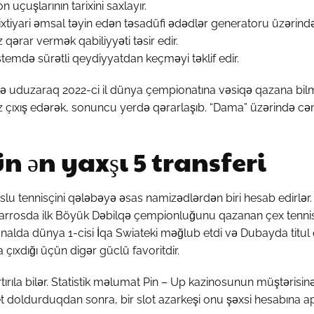
uçuşlarının tarixini saxlayır.
tiyari əmsal təyin edən təsadüfi ədədlər generatoru üzərind
ərar vermək qabiliyyəti təsir edir.
temdə sürətli qeydiyyatdan keçməyi təklif edir.
 uduzaraq 2022-ci il dünya çempionatına vəsiqə qazana bilməd
z çıxış edərək, sonuncu yerdə qərarlaşıb. “Dama” üzərində 
ən yaxşı 5 transferi
 tennisçini qələbəyə əsas namizədlərdən biri hesab edirlər. A
Qarrosda ilk Böyük Dəbilqə çempionluğunu qazanan çex tennisçi
finalda dünya 1-cisi İqa Swiateki məğlub etdi və Dubayda titu
a çıxdığı üçün digər güclü favoritdir.
tırıla bilər. Statistik məlumat Pin – Up kazinosunun müştərisi
anket doldurduqdan sonra, bir slot azarkeşi onu şəxsi hesabına