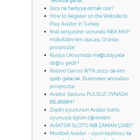
“Əslində şəhər…”
Qıza nə hədiyyə etmək olar?
How to Register on the Website to
Play Aviator in Turkey
final seriyasının sonunda NBA MVP
mükafatını kim alacaq. Oranlar,
proqnozlar
Rusiya Ukraynada məğlubiyyətə
doğru gedir?
Roland Garros WTA 2023-də kim
qalib gələcək. Bukmeker əmsalları,
proqnozlar
Aviator Slotunu PULSUZ OYNADA
BİLƏRƏM?
Zeplin oyununun Aviator bahis
oyunuyla ilgisini öğrenelim
AVİATOR SLOTO NƏ ZAMAN ÇIXIB?
Mostbet Aviator – oyun kazinosu ilə