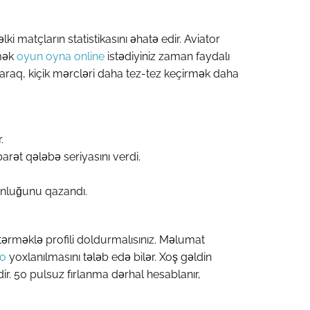
 matçların statistikasını əhatə edir. Aviator
rmək
oyun oyna online
istədiyiniz zaman faydalı
ışaraq, kiçik mərcləri daha tez-tez keçirmək daha
.
ət qələbə seriyasını verdi.
ionluğunu qazandı.
tərməklə profili doldurmalısınız. Məlumat
o
yoxlanılmasını tələb edə bilər. Xoş gəldin
r. 50 pulsuz fırlanma dərhal hesablanır,