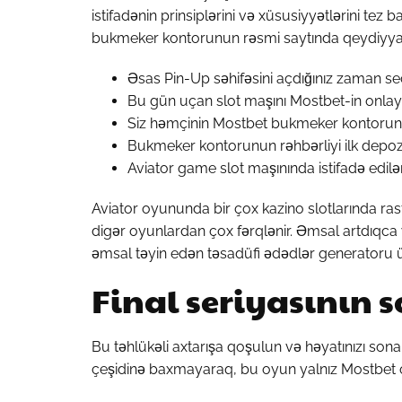
istifadənin prinsiplərini və xüsusiyyətlərini
bukmeker kontorunun rəsmi saytında qeydiyyatda
Əsas Pin-Up səhifəsini açdığınız zaman se
Bu gün uçan slot maşını Mostbet-in onla
Siz həmçinin Mostbet bukmeker kontorunu
Bukmeker kontorunun rəhbərliyi ilk depoz
Aviator game slot maşınında istifadə edil
Aviator oyununda bir çox kazino slotlarında ras
digər oyunlardan çox fərqlənir. Əmsal artdıqca
əmsal təyin edən təsadüfi ədədlər generatoru 
Final seriyasının
Bu təhlükəli axtarışa qoşulun və həyatınızı son
çeşidinə baxmayaraq, bu oyun yalnız Mostbet o