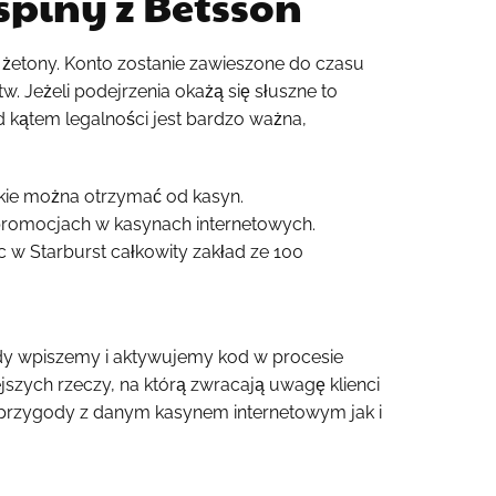
spiny z Betsson
e żetony. Konto zostanie zawieszone do czasu
 Jeżeli podejrzenia okażą się słuszne to
 kątem legalności jest bardzo ważna,
akie można otrzymać od kasyn.
 promocjach w kasynach internetowych.
w Starburst całkowity zakład ze 100
iedy wpiszemy i aktywujemy kod w procesie
ejszych rzeczy, na którą zwracają uwagę klienci
 przygody z danym kasynem internetowym jak i