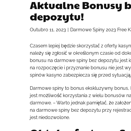
Aktualne Bonusy b
depozytu!
Outubro 11, 2023
Darmowe Spiny 2023 Free Ka
Czasem lepiej będzie skorzystać z oferty kasy
należy się zgłosić w określonym czasie od doko
bonusu na darmowe spiny bez depozytu jest ic
na rozpoczęcie i przyznanie bonusu nie jest 
spinów kasyno zabezpiecza się przed sytuacją
Darmowe spiny to bonus ekskluzywny bonus, kt
jest możliwość korzystania z wielu bonusów na
darmowe. – Warto jednak pamiętać, że założe
na darmowe spiny bez depozytu przy rejestracj
jest niedozwolone.