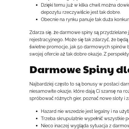
Dzięki temu już w kilka chwil można dow
depozytu rzeczywiście jest tak dobre.
Obecnie na rynku panuje tak duża konkure
Zdarza się, że darmowe spiny są przydzielane 
rejestracyjnego. Może się tak zdarzyć, że bę
świetne promocje, jak 50 darmowych spinów be
swojej ofercie aż tak dobre okazje. Z perspek
Darmowe Spiny dl
Najbardziej często to są bonusy w postaci d
niesamowite okazje, które dają Ci szansę na 
spróbować różnych gier, poznać nowe sloty i 
Hazard nie wszedzie jest legalny i na uż
Trzeba skrupulatnie wypełnić wszystkie p
Nieco inaczej wygląda sytuacja z darmow