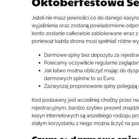
Oktoberfestowa Se
Jeżeli nie masz pewności co do danego kasyna,
wyjaśnienia oraz zostaną powiadomione odpowi
konto zostanie całkowicie zablokowane wraz z
ponieważ każda strona musi spełniać różne wym
Darmowe spiny bez depozytu za rejestra
Polecamy oczywiście regularne zaglądani
Jak łatwo można obliczyć mając do dysp
darmowych spinów to 10 Euro.
Zazwyczaj proponowane spiny polegają 
Kod podawany jest wcześniej choćby przez nas
rejestracyjnym, bardzo szybko prezent znajdzie
kasyn internetowych są wszelkiego rodzaju p
stałym korzystaniu z niego można liczyć na p
Czym są darmowe spin