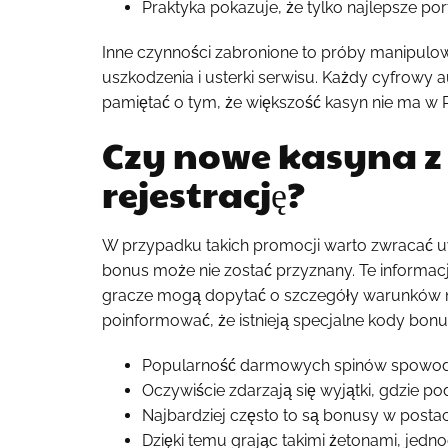
Praktyka pokazuje, że tylko najlepsze po
Inne czynności zabronione to próby manipulo
uszkodzenia i usterki serwisu. Każdy cyfrowy
pamiętać o tym, że większość kasyn nie ma w P
Czy nowe kasyna z
rejestrację?
W przypadku takich promocji warto zwracać 
bonus może nie zostać przyznany. Te informac
gracze mogą dopytać o szczegóły warunków na
poinformować, że istnieją specjalne kody bon
Popularność darmowych spinów spowodowa
Oczywiście zdarzają się wyjątki, gdzie 
Najbardziej często to są bonusy w post
Dzięki temu grając takimi żetonami, jedn