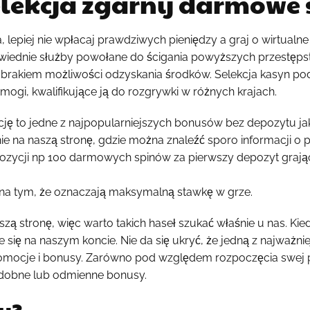
lekcja zgarnij darmowe 
 lepiej nie wpłacaj prawdziwych pieniędzy a graj o wirtualn
ednie służby powołane do ścigania powyższych przestępstw.
 brakiem możliwości odzyskania środków. Selekcja kasyn pod
ogi, kwalifikujące ją do rozgrywki w różnych krajach.
cję to jedne z najpopularniejszych bonusów bez depozytu j
e na naszą stronę, gdzie można znaleźć sporo informacji o
ozycji np 100 darmowych spinów za pierwszy depozyt grając 
na tym, że oznaczają maksymalną stawkę w grze.
zą stronę, więc warto takich haseł szukać właśnie u nas. K
 się na naszym koncie. Nie da się ukryć, że jedną z najważni
romocje i bonusy. Zarówno pod względem rozpoczęcia swej
odobne lub odmienne bonusy.
y?