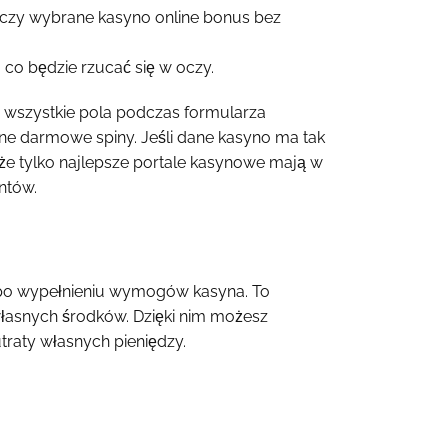
, czy wybrane kasyno online bonus bez
 co będzie rzucać się w oczy.
ć wszystkie pola podczas formularza
one darmowe spiny. Jeśli dane kasyno ma tak
że tylko najlepsze portale kasynowe mają w
ntów.
z po wypełnieniu wymogów kasyna. To
własnych środków. Dzięki nim możesz
traty własnych pieniędzy.