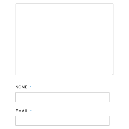
NOME
*
EMAIL
*