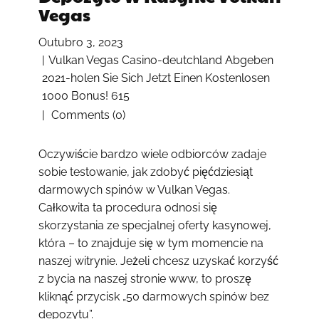
Vegas
Outubro 3, 2023
Vulkan Vegas Casino-deutchland Abgeben
2021-holen Sie Sich Jetzt Einen Kostenlosen
1000 Bonus! 615
Comments (0)
Oczywiście bardzo wiele odbiorców zadaje
sobie testowanie, jak zdobyć pięćdziesiąt
darmowych spinów w Vulkan Vegas.
Całkowita ta procedura odnosi się
skorzystania ze specjalnej oferty kasynowej,
która – to znajduje się w tym momencie na
naszej witrynie. Jeżeli chcesz uzyskać korzyść
z bycia na naszej stronie www, to proszę
kliknąć przycisk „50 darmowych spinów bez
depozytu”.