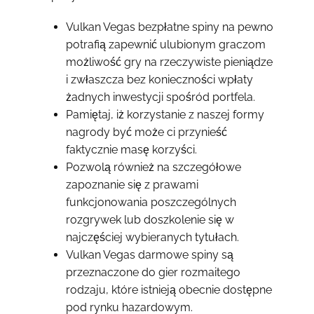
Vulkan Vegas bezpłatne spiny na pewno
potrafią zapewnić ulubionym graczom
możliwość gry na rzeczywiste pieniądze
i zwłaszcza bez konieczności wpłaty
żadnych inwestycji spośród portfela.
Pamiętaj, iż korzystanie z naszej formy
nagrody być może ci przynieść
faktycznie masę korzyści.
Pozwolą również na szczegółowe
zapoznanie się z prawami
funkcjonowania poszczególnych
rozgrywek lub doszkolenie się w
najczęściej wybieranych tytułach.
Vulkan Vegas darmowe spiny są
przeznaczone do gier rozmaitego
rodzaju, które istnieją obecnie dostępne
pod rynku hazardowym.