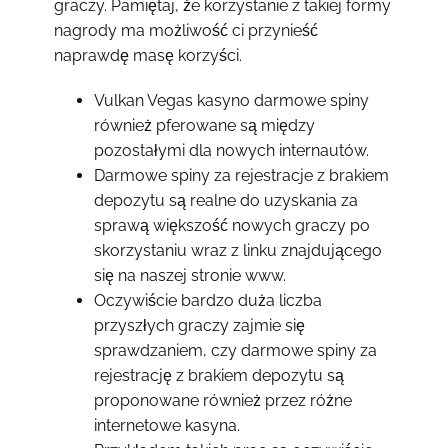
graczy. Pamiętaj, że korzystanie z takiej formy
nagrody ma możliwość ci przynieść
naprawdę masę korzyści.
Vulkan Vegas kasyno darmowe spiny
również pferowane są między
pozostałymi dla nowych internautów.
Darmowe spiny za rejestracje z brakiem
depozytu są realne do uzyskania za
sprawą większość nowych graczy po
skorzystaniu wraz z linku znajdującego
się na naszej stronie www.
Oczywiście bardzo duża liczba
przyszłych graczy zajmie się
sprawdzaniem, czy darmowe spiny za
rejestrację z brakiem depozytu są
proponowane również przez różne
internetowe kasyna.