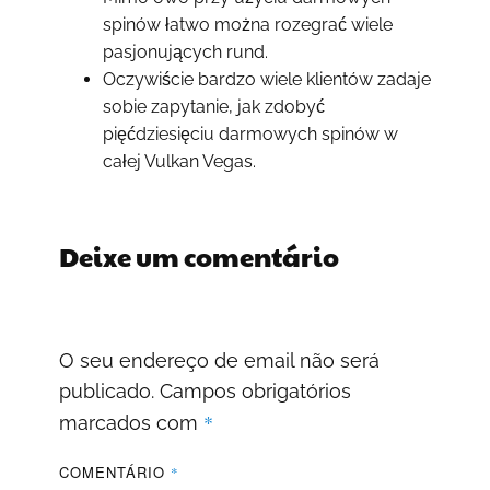
spinów łatwo można rozegrać wiele
pasjonujących rund.
Oczywiście bardzo wiele klientów zadaje
sobie zapytanie, jak zdobyć
pięćdziesięciu darmowych spinów w
całej Vulkan Vegas.
Deixe um comentário
O seu endereço de email não será
publicado.
Campos obrigatórios
*
marcados com
COMENTÁRIO
*