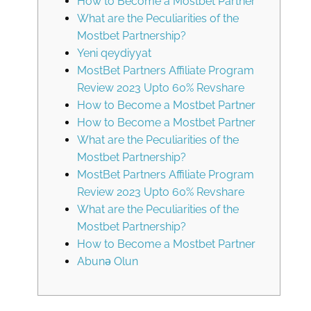
How to Become a Mostbet Partner
What are the Peculiarities of the
Mostbet Partnership?
Yeni qeydiyyat
MostBet Partners Affiliate Program
Review 2023 Upto 60% Revshare
How to Become a Mostbet Partner
How to Become a Mostbet Partner
What are the Peculiarities of the
Mostbet Partnership?
MostBet Partners Affiliate Program
Review 2023 Upto 60% Revshare
What are the Peculiarities of the
Mostbet Partnership?
How to Become a Mostbet Partner
Abunə Olun