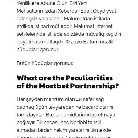
Yeniliklərə Abunə Olun. Sizi Yeni
Məhsullarımızdan Xəbərdar Edək Qeydiyyat
ödənişsiz və asandır. Məlumatdan istifadə
etdikdə istinad mütləqdir. Məlumat internet
səhifələrində istifadə edildikdə müvafiq keçidin
qoyulması mütləqdir. © 2020 Bütün müəllif
hüquqları qorunur.
Bütün hüqüqlar qorunur.
What are the Peculiarities
of the Mostbet Partnership?
⁣⁣⁣⁣⁣Hər şeydən məhrum olan 48 nəfər sağ
qalmaq üçün təyyarədən nə bacardıqlarını
təmizləyirlər. Bəziləri ümidlərini xilas etməyə
bağlayır. Bir neçəsi, heç bir tibbi təhsili
almadan birdən həkim yaralarını tikməkdə
özünü tapdığını bilən Kate kimi olduqlarını