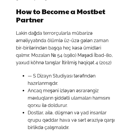
How to Become a Mostbet
Partner
Lakin dağda terrorçularla mübarizə
əməliyyatında ölümlə üz-üzə gələn zaman
bir-birilərindən başqa heç kəsə ümidləri
qalmır. Mozalan № 54 (1980) Məşədi İbad-80,
yaxud köhnə tanışlar ⁣İtirilmiş həqiqət 4 (2012)
— S Dizayn Studiyası tərəfindən
hazırlanmışdır.
Ancaq meşəni izləyən əsrarəngiz
məxluqların şiddətli ulamaları hamısını
qorxu ilə doldurur.
Dostlar, ailə, düşmən və yad insanlar
qrupu qəddar hava və sərt əraziyə qarşı
birlikdə çalışmalıdır.