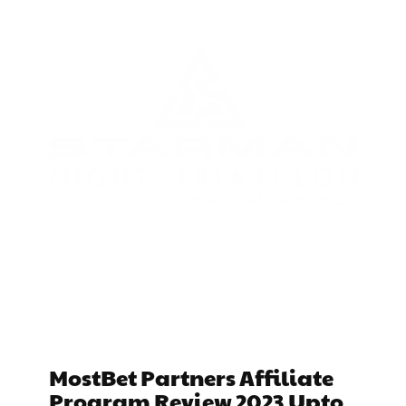
MostBet Partners Affiliate
Program Review 2023 Upto